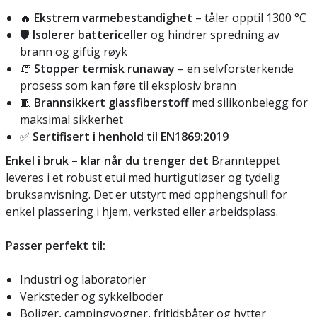
🔥
Ekstrem varmebestandighet
– tåler opptil 1300 °C
🛡️
Isolerer battericeller
og hindrer spredning av
brann og giftig røyk
🧯
Stopper termisk runaway
– en selvforsterkende
prosess som kan føre til eksplosiv brann
🧵
Brannsikkert glassfiberstoff
med silikonbelegg for
maksimal sikkerhet
✅
Sertifisert i henhold til EN1869:2019
Enkel i bruk – klar når du trenger det
Brannteppet
leveres i et robust etui med hurtigutløser og tydelig
bruksanvisning. Det er utstyrt med opphengshull for
enkel plassering i hjem, verksted eller arbeidsplass.
Passer perfekt til:
Industri og laboratorier
Verksteder og sykkelboder
Boliger, campingvogner, fritidsbåter og hytter