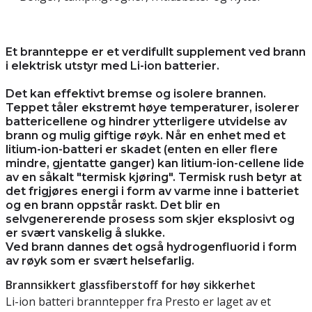
Et brannteppe er et verdifullt supplement ved brann
i elektrisk utstyr med Li-ion batterier.
Det kan effektivt bremse og isolere brannen.
Teppet tåler ekstremt høye temperaturer, isolerer
battericellene og hindrer ytterligere utvidelse av
brann og mulig giftige røyk. Når en enhet med et
litium-ion-batteri er skadet (enten en eller flere
mindre, gjentatte ganger) kan litium-ion-cellene lide
av en såkalt "termisk kjøring". Termisk rush betyr at
det frigjøres energi i form av varme inne i batteriet
og en brann oppstår raskt. Det blir en
selvgenererende prosess som skjer eksplosivt og
er svært vanskelig å slukke.
Ved brann dannes det også hydrogenfluorid i form
av røyk som er svært helsefarlig.
Brannsikkert glassfiberstoff for høy sikkerhet
Li-ion batteri branntepper fra Presto er laget av et