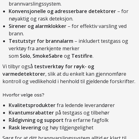
brannvarslingssystem.
Konvensjonelle og adresserbare detektorer
– for
nøyaktig og rask deteksjon.
Sirener og alarmklokker
– for effektiv varsling ved
brann.
Testutstyr for brannalarm
– inkludert testgass og
verktøy fra anerkjente merker
som
Solo
,
SmokeSabre
og
Testifire
.
Vi tilbyr også
testverktøy for røyk- og
varmedetektorer
, slik at du enkelt kan gjennomføre
kontroll og vedlikehold i henhold til gjeldende forskrifter.
Hvorfor velge oss?
Kvalitetsprodukter
fra ledende leverandører
Kvantumsrabatter
på testgass og tilbehør
Rådgivning og support
fra erfarne fagfolk
Rask levering
og høy tilgjengelighet
Sørg for at ditt brannvarslingssystem alltid er klart til