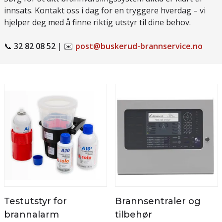
innsats. Kontakt oss i dag for en tryggere hverdag – vi
hjelper deg med å finne riktig utstyr til dine behov.
📞
32 82 08 52
| ✉️
post@buskerud-brannservice.no
Testutstyr for
Brannsentraler og
brannalarm
tilbehør